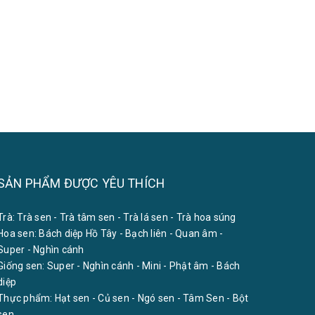
SẢN PHẨM ĐƯỢC YÊU THÍCH
Trà:
Trà sen
-
Trà tâm sen
-
Trà lá sen
-
Trà hoa súng
Hoa sen:
Bách diệp Hồ Tây
-
Bạch liên
-
Quan âm
-
Super
-
Nghìn cánh
Giống sen:
Super
-
Nghìn cánh
-
Mini
-
Phật âm
-
Bách
diệp
Thực phẩm:
Hạt sen
-
Củ sen
-
Ngó sen
-
Tâm Sen
-
Bột
sen