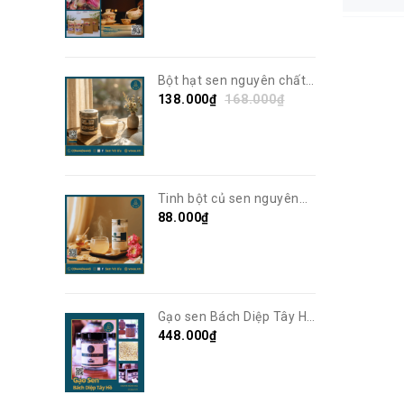
Bột hạt sen nguyên chất |
Thơm ngon, giàu dinh
138.000₫
168.000₫
dưỡng | Sen Vô Ưu
Tinh bột củ sen nguyên
chất | Sen Vô Ưu
88.000₫
Gạo sen Bách Diệp Tây Hồ
sấy khô | Sen Vô Ưu
448.000₫