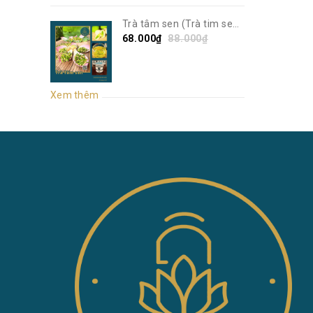
Trà tâm sen (Trà tim sen)
| Sen Vô Ưu
68.000₫
88.000₫
Xem thêm