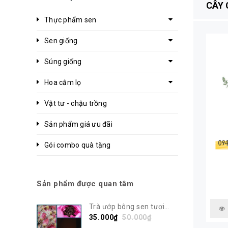
CÂY 
Thực phẩm sen
Sen giống
Súng giống
Hoa cắm lọ
Vật tư - chậu trồng
Sản phẩm giá ưu đãi
Gói combo quà tặng
Sản phẩm được quan tâm
Trà ướp bông sen tươi
Bách Diệp Tây Hồ | Sen Vô
35.000₫
50.000₫
Ưu